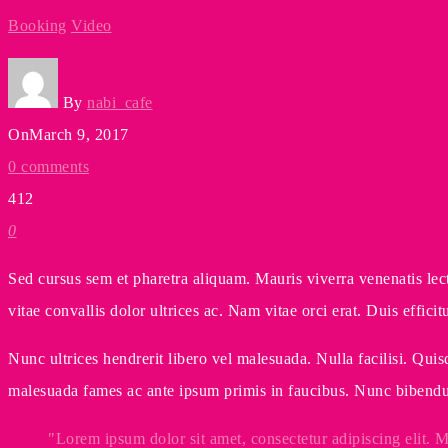
Booking
Video
By
nabi_cafe
On
March 9, 2017
0 comments
412
0
Sed cursus sem et pharetra aliquam. Mauris viverra venenatis lect
vitae convallis dolor ultrices ac. Nam vitae orci erat. Duis effici
Nunc ultrices hendrerit libero vel malesuada. Nulla facilisi. Quis
malesuada fames ac ante ipsum primis in faucibus. Nunc bibendum
Lorem ipsum dolor sit amet, consectetur adipiscing elit. Morb