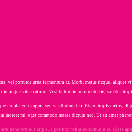
us, vel porttitor urna fermentum at. Morbi metus neque, aliquet vit
tur in augue vitae rutrum. Vestibulum in arcu molestie, sodales turpi
que eu placerat augue, sed vestibulum leo. Etiam turpis metus, dignis
 laoreet mi, eget commodo massa dictum nec. Ut sit amet pharetra
i hendrerit elit turpis, a porttitor tellus sollicitudin at. Class apt